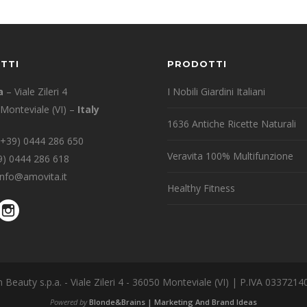
TTI
PRODOTTI
a
– Viale Zileri 4
I Nobili Giardini Italiani
Monteviale (VI) –
Italy
1636 Antiche Ricette Naturali
(+39) 0444 286 650
Veravita 100% Multifunzione
39) 0444 286 618
info@amovita.it
Healthy Fitness
 Beauty s.p.a. - Viale Zileri 4 - 36050 Monteviale (VI) | P.IVA 033721
Powered by
Blonde&Brains | Marketing And Brand Ideas