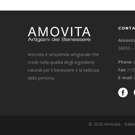
CONTA
Amovit
36050 – 
Amovita è un’azienda artigianale che
Phone
:
crede nella qualità degli ingredienti
Fax
: (+
naturali per il benessere e la bellezza
E-mail
:
della persona.
© 2020 Amovita - Italian