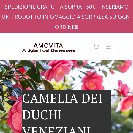
SPEDIZIONE GRATUITA SOPRA I 50€ - INSERIAMO
UN PRODOTTO IN OMAGGIO A SORPRESA SU OGNI
ORDINE!!!
CAMELIA DEI
DUCHI
VENEZIANI