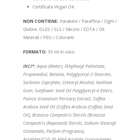
Certificata Vegan OK
NON CONTIENE:
Parabeni / Paraffina / Ogm /
Glutine /SLES / SLS / Siliconi / EDTA / Oli
Minerali / PEG / Coloranti
FORMATO:
50 ml in vaso
INCI*:
Aqua (Water), Ethylhexyl Palmitate,
Propanediol, Betaine, Polyglyceryl‑3 Stearate,
Sorbitan Caprylate, Cetearyl Alcohol, Xanthan
Gum, Sunflower Seed Oil Polyglyceryl‑4 Esters,
Punica Granatum Pericarp Extract, Coffea
Arabica Seed Oil (Coffea Arabica (Coffee) Seed
Oil), Brassica Campestris Sterols (Brassica
Campestris (Rapeseed) Sterols, Sodium Stearoyl
Glutamate, Parfum (Fragrance),
Acrylates/C10‑30 Alkyl Acrylate Crosspolymer,