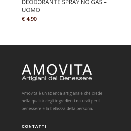
DEODORANTE SPRAY NO GAS –
UOMO
€
4,90
Amovita è un’azienda artigianale che crede
nella qualità degli ingredienti naturali per il
benessere e la bellezza della persona.
CONTATTI