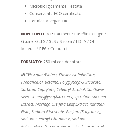
Microbioligicamente Testata
Conservante ECO certificato
Certificata Vegan OK
NON CONTIENE:
Parabeni / Paraffina / Ogm /
Glutine /SLES / SLS / Siliconi / EDTA / Oli
Minerali / PEG / Coloranti
FORMATO:
250 ml con dosatore
INCI*:
Aqua (Water), Ethylhexyl Palmitate,
Propanediol, Betaine, Polyglyceryl‑3 Stearate,
Sorbitan Caprylate, Cetearyl Alcohol, Sunflower
Seed Oil Polyglyceryl‑4 Esters, Spirulina Maxima
Extract, Moringa Oleifera Leaf Extract, Xanthan
Gum, Sodium Gluconate, Parfum (Fragrance),
Sodium Stearoyl Glutamate, Sodium
Polyacrylate, Glycerin, Benzoic Acid, Tocopheryl