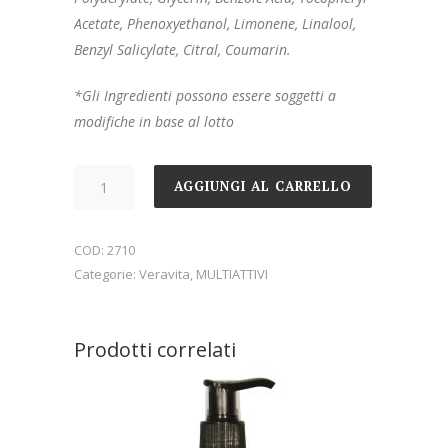
Acetate, Phenoxyethanol, Limonene, Linalool,
Benzyl Salicylate, Citral, Coumarin.
*Gli Ingredienti possono essere soggetti a
modifiche in base al lotto
Quantità
AGGIUNGI AL CARRELLO
COD:
2710
Categorie:
Veravita
,
MULTIATTIVI
Prodotti correlati