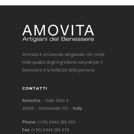
Amovita è un’azienda artigianale che crede
nella qualità degli ingredienti naturali per il
benessere e la bellezza della persona.
CONTATTI
Amovita
– Viale Zileri 4
36050 – Monteviale (VI) –
Italy
Phone
:
(+39) 0444 286 650
Fax
: (+39) 0444 286 618